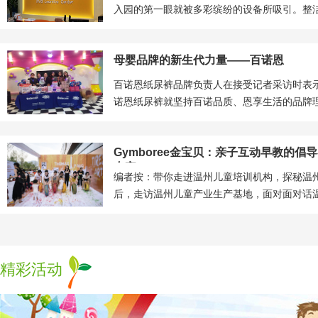
入园的第一眼就被多彩缤纷的设备所吸引。整
序的设备摆放都透露出园区管理的规范。
母婴品牌的新生代力量——百诺恩
百诺恩纸尿裤品牌负责人在接受记者采访时表
诺恩纸尿裤就坚持百诺品质、恩享生活的品牌
创新带来更好的产品。
Gymboree金宝贝：亲子互动早教的倡
专家
编者按：带你走进温州儿童培训机构，探秘温
后，走访温州儿童产业生产基地，面对面对话
人……2017浙南（温州）童博会组委会推出“
州儿童产业百企巡礼”系列报道。本期巡礼，记
国际早教温州中心。
精彩活动