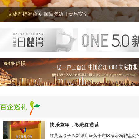
为什么老大和老二总有干不完的架？后悔太晚看到！
百企巡礼
快乐童年，多彩红黄蓝
红黄蓝亲子园新城店坐落于市区汤家桥转盘处