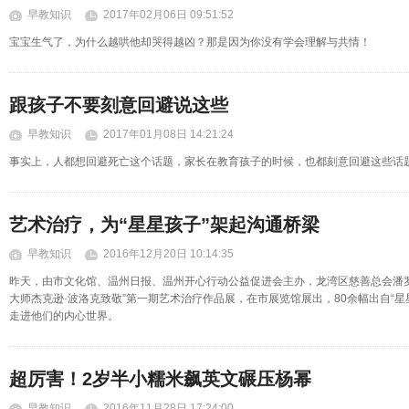
早教知识
2017年02月06日 09:51:52
宝宝生气了，为什么越哄他却哭得越凶？那是因为你没有学会理解与共情！
跟孩子不要刻意回避说这些
早教知识
2017年01月08日 14:21:24
事实上，人都想回避死亡这个话题，家长在教育孩子的时候，也都刻意回避这些话
艺术治疗，为“星星孩子”架起沟通桥梁
早教知识
2016年12月20日 10:14:35
昨天，由市文化馆、温州日报、温州开心行动公益促进会主办，龙湾区慈善总会潘
大师杰克逊·波洛克致敬”第一期艺术治疗作品展，在市展览馆展出，80余幅出自“
走进他们的内心世界。
超厉害！2岁半小糯米飙英文碾压杨幂
早教知识
2016年11月28日 17:24:00