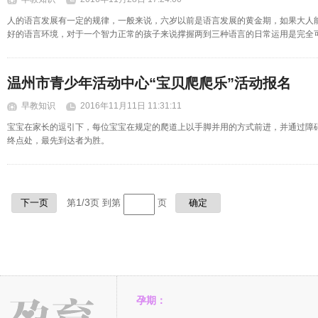
人的语言发展有一定的规律，一般来说，六岁以前是语言发展的黄金期，如果大人
好的语言环境，对于一个智力正常的孩子来说撑握两到三种语言的日常运用是完全
温州市青少年活动中心“宝贝爬爬乐”活动报名
早教知识
2016年11月11日 11:31:11
宝宝在家长的逗引下，每位宝宝在规定的爬道上以手脚并用的方式前进，并通过障
终点处，最先到达者为胜。
1
3
下一页
第
/
页 到第
页
确定
孕期：