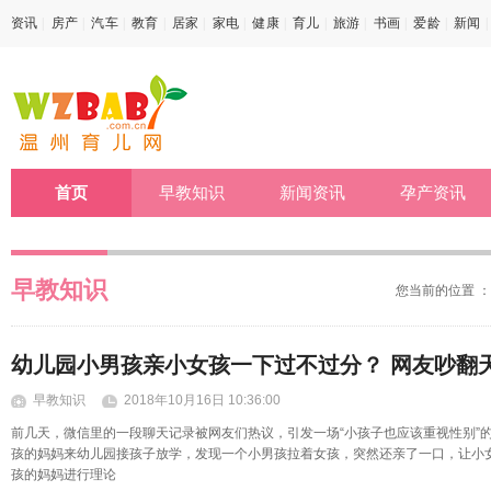
资讯
|
房产
|
汽车
|
教育
|
居家
|
家电
|
健康
|
育儿
|
旅游
|
书画
|
爱龄
|
新闻
|
首页
早教知识
新闻资讯
孕产资讯
早教知识
您当前的位置 
幼儿园小男孩亲小女孩一下过不过分？ 网友吵翻
早教知识
2018年10月16日 10:36:00
前几天，微信里的一段聊天记录被网友们热议，引发一场“小孩子也应该重视性别”
孩的妈妈来幼儿园接孩子放学，发现一个小男孩拉着女孩，突然还亲了一口，让小
孩的妈妈进行理论